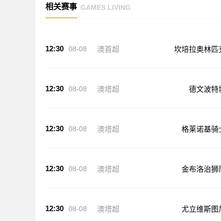
相关赛事
GAMES LIVING
12:30
08-08
澳首超
坎培拉奥林匹
12:30
08-08
澳塔超
德文波特
12:30
08-08
澳塔超
格莱诺基骑
12:30
08-08
澳塔超
金布洛治狮
12:30
08-08
澳塔超
尤立维斯图