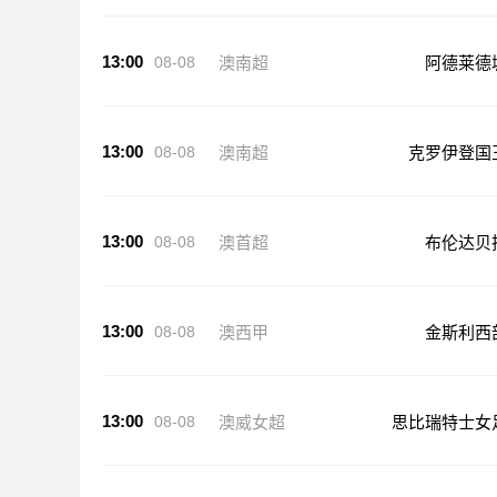
13:00
08-08
澳南超
阿德莱德
13:00
08-08
澳南超
克罗伊登国
13:00
08-08
澳首超
布伦达贝
13:00
08-08
澳西甲
金斯利西
13:00
08-08
澳威女超
思比瑞特士女