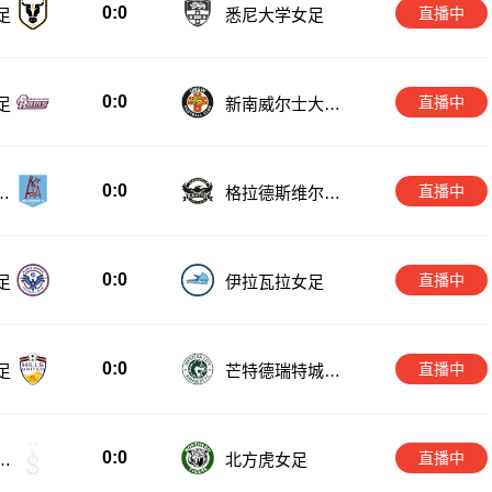
0:0
直播中
足
悉尼大学女足
0:0
直播中
足
新南威尔士大学
女足
0:0
直播中
女
格拉德斯维尔乌
鸦女足
0:0
直播中
足
伊拉瓦拉女足
0:0
直播中
足
芒特德瑞特城女
足
0:0
直播中
女
北方虎女足