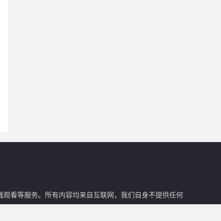
在线观看等服务。所有内容均来自互联网，我们自身不提供任何
。