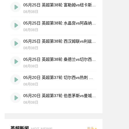
05月25日 英超第38轮 富勒姆vs纽卡斯尔联 全场录像
08月08日
05月25日 英超第38轮 水晶宫vs阿森纳 全场录像
08月08日
05月25日 英超第38轮 西汉姆联vs利兹联 全场录像
08月08日
05月25日 英超第38轮 桑德兰vs切尔西 全场录像
08月08日
05月20日 英超第37轮 切尔西vs热刺 全场录像
08月08日
05月20日 英超第37轮 伯恩茅斯vs曼城 全场录像
08月08日
英超新闻
HOT NEWS
更多 +