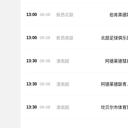
13:00
08-08
新西北联
伯肯黑德
13:00
08-08
新西南联
北部足球俱乐
13:30
08-08
澳南超
阿德莱德彗
13:30
08-08
澳南超
阿德莱德联青
队
13:30
08-08
澳南超
坎贝尔市体育