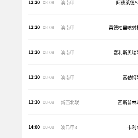
13:30
08-08
澳南甲
阿德莱德S
13:30
08-08
澳南甲
莫德柏里喷射
13:30
08-08
澳南甲
塞利斯贝瑞
13:30
08-08
澳南甲
富勒姆
13:30
08-08
新西北联
西斯普林
14:00
08-08
澳昆甲3
卡利