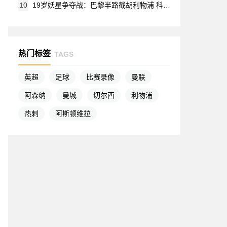
10
19岁妖星争夺战：巴黎半路截胡利物浦 科特迪瓦新星更倾向法甲豪门
热门标签
TAGS
英超
足球
比赛录像
曼联
阿森纳
曼城
切尔西
利物浦
热刺
阿斯顿维拉