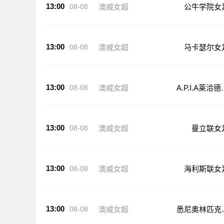
13:00
08-08
澳威女超
公牛学院女
13:00
08-08
澳威女超
马卡瑟尔女
13:00
08-08
澳威女超
A.P.I.A莱洽德
足
13:00
08-08
澳威女超
曼立联女
13:00
08-08
澳威女超
海利斯联女
13:00
08-08
澳威女超
悉尼奥林匹克
足