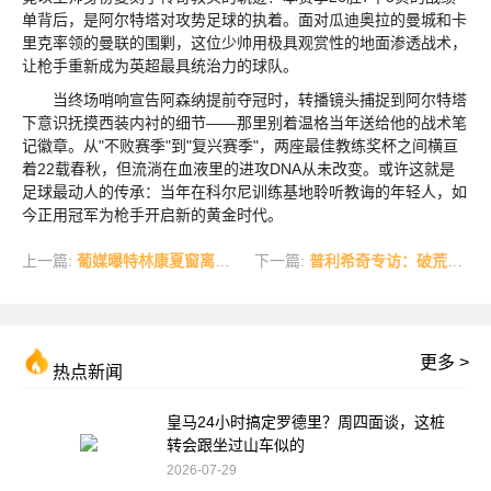
单背后，是阿尔特塔对攻势足球的执着。面对瓜迪奥拉的曼城和卡
里克率领的曼联的围剿，这位少帅用极具观赏性的地面渗透战术，
让枪手重新成为英超最具统治力的球队。
当终场哨响宣告阿森纳提前夺冠时，转播镜头捕捉到阿尔特塔
下意识抚摸西装内衬的细节——那里别着温格当年送给他的战术笔
记徽章。从"不败赛季"到"复兴赛季"，两座最佳教练奖杯之间横亘
着22载春秋，但流淌在血液里的进攻DNA从未改变。或许这就是
足球最动人的传承：当年在科尔尼训练基地聆听教诲的年轻人，如
今正用冠军为枪手开启新的黄金时代。
上一篇:
葡媒曝特林康夏窗离队在即 红军大黄蜂争夺葡萄牙全能战士
下一篇:
普利希奇专访：破荒后的畅快与世界杯前奏
更多 >
热点新闻
皇马24小时搞定罗德里？周四面谈，这桩
转会跟坐过山车似的
2026-07-29