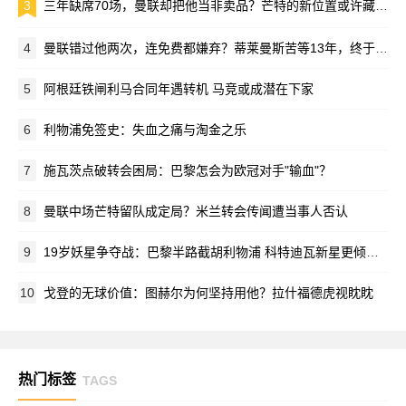
3
三年缺席70场，曼联却把他当非卖品？芒特的新位置或许藏在季前赛里
4
曼联错过他两次，连免费都嫌弃？蒂莱曼斯苦等13年，终于圆了红魔梦
5
阿根廷铁闸利马合同年遇转机 马竞或成潜在下家
6
利物浦免签史：失血之痛与淘金之乐
7
施瓦茨点破转会困局：巴黎怎会为欧冠对手"输血"？
8
曼联中场芒特留队成定局？米兰转会传闻遭当事人否认
9
19岁妖星争夺战：巴黎半路截胡利物浦 科特迪瓦新星更倾向法甲豪门
10
戈登的无球价值：图赫尔为何坚持用他？拉什福德虎视眈眈
热门标签
TAGS