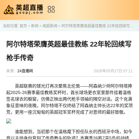
当前位置:
首页
>
新闻
>
英超新闻
>
阿尔特塔荣膺英超最佳教练 22年轮回续写枪手传奇
阿尔特塔荣膺英超最佳教练 22年轮回续写
枪手传奇
来源：
24直播网
2026年05月27日 07:11
英超联赛的镁光灯再次聚焦北伦敦——阿森纳少帅阿尔特塔捧
起2025-26赛季最佳教练奖杯时，酋长球场更衣室里那件挂着温格
签名球衣的橱窗，仿佛正映出两代枪手领袖的隔空对话。这个充满
象征意味的夜晚，阿尔特塔不仅终结了阿森纳主帅长达22年的奖项
荒，更用一座沉甸甸的英超冠军奖杯完成了对恩师的最好致敬。
谁能想到，当初那个在温格麾下担任队长的西班牙中场，如今
竟以主帅身份复刻了传奇教头的轨迹？本赛季26胜7平5负的战绩