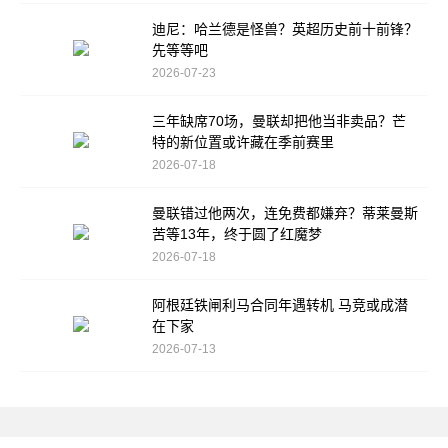
迪尼：哈兰德是怪兽？英超历史前十前锋？
先等等吧
2026-07-23
三年缺席70场，曼联却把他当非卖品？芒
特的新位置或许藏在季前赛里
2026-07-18
曼联错过他两次，连免费都嫌弃？蒂莱曼斯
苦等13年，终于圆了红魔梦
2026-07-18
阿根廷铁闸利马合同年遇转机 马竞或成潜
在下家
2026-07-13