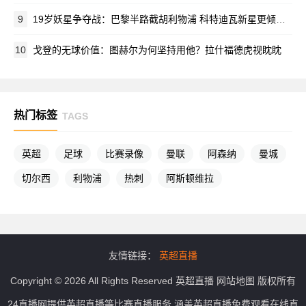
9
19岁妖星争夺战：巴黎半路截胡利物浦 科特迪瓦新星更倾向法甲豪门
10
戈登的无球价值：图赫尔为何坚持用他？拉什福德虎视眈眈
热门标签
TAGS
英超
足球
比赛录像
曼联
阿森纳
曼城
切尔西
利物浦
热刺
阿斯顿维拉
友情链接：
英超直播
Copyright © 2026 All Rights Reserved
英超直播
网站地图
版权所有
24直播网提供英超直播等比赛直播服务,涵盖英超直播免费观看在线直