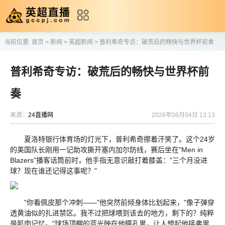
当前位置:
首页
>
新闻
>
英超新闻
>
普利希奇专访：破荒后的畅快与世界杯前奏
普利希奇专访：破荒后的畅快与世界杯前
奏
来源：
24直播网
2026年06月04日 13:13
夏洛特银行体育场的灯光下，普利希奇擦着汗笑了。这个24岁
的美国队长刚用一记助攻撕开塞内加尔防线，赛后坐在"Men in
Blazers"播客话筒前时，他手指无意识敲打着膝盖："三个月没进
球？现在谁还记得这事呢？"
"你看佩皮那个冲刺——"他突然前倾身体比划起来，"像子弹穿
透黄油似的扎进禁区。我不过把球喂到该去的地方，剩下的？纯粹
是肌肉记忆。"球场顶棚的蓝光映在他瞳孔里，让人想起他接弗里