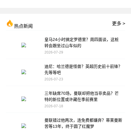
更多 >
热点新闻
皇马24小时搞定罗德里？周四面谈，这桩
转会跟坐过山车似的
2026-07-29
迪尼：哈兰德是怪兽？英超历史前十前锋？
先等等吧
2026-07-23
三年缺席70场，曼联却把他当非卖品？芒
特的新位置或许藏在季前赛里
2026-07-18
曼联错过他两次，连免费都嫌弃？蒂莱曼斯
苦等13年，终于圆了红魔梦