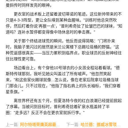
曼斜传时同样发亮的眼神。
更衣室的战术板上还留着波切蒂诺的笔迹。这位新帅带来的不
只是4-3-3阵型，更让全队嗅到某种血腥味。"训练时他总突然吹
停，然后盯着你说'再狠一点'，"普利希奇扯了扯皱巴巴的球袜，"知
道吗？连补水暂停都变得像中场休息时的拳击赛。"
关于那个终结进球荒的瞬间，他反而说得简略："门将扑来
时，我脑子里闪过的居然是米兰公寓楼下总踢垃圾桶的野猫。"这
种荒诞感很真实——当压力累积到临界点，职业球员的反射神经往
往比理性更可靠。
场边看台上，有个穿他10号球衣的小女孩全程站着看球。"德
斯特传球那刻，我听见她尖叫盖过了所有嘘声。"他忽然笑起
来，"和这些家伙踢球就像...怎么说，像在老家后院拿垃圾桶当球
门那会儿。只不过现在，"他指了指右肩上的队长袖标，"我们穿着
星条旗。"
离世界杯还有五个月，但夏洛特今夜的红白浪潮已经提前掀起
了序幕。当被问到目标时，普利希奇捻着矿泉水瓶盖转了半
圈："走多远？反正不会在更衣室就拆行李。"
上一篇:
阿尔特塔荣膺英超最佳教练 22年轮回续写枪手传奇
下一篇:
哈兰德：挪威冰雪项目称雄已久 该轮到足球站上世界舞台了