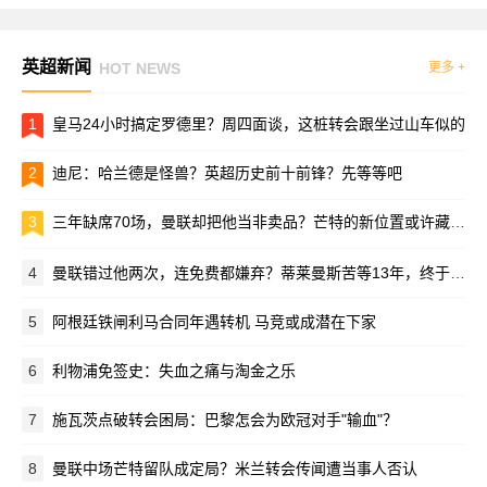
英超新闻
HOT NEWS
更多 +
1
皇马24小时搞定罗德里？周四面谈，这桩转会跟坐过山车似的
2
迪尼：哈兰德是怪兽？英超历史前十前锋？先等等吧
3
三年缺席70场，曼联却把他当非卖品？芒特的新位置或许藏在季前赛里
4
曼联错过他两次，连免费都嫌弃？蒂莱曼斯苦等13年，终于圆了红魔梦
5
阿根廷铁闸利马合同年遇转机 马竞或成潜在下家
6
利物浦免签史：失血之痛与淘金之乐
7
施瓦茨点破转会困局：巴黎怎会为欧冠对手"输血"？
8
曼联中场芒特留队成定局？米兰转会传闻遭当事人否认