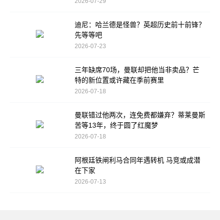
2026-07-29
迪尼：哈兰德是怪兽？英超历史前十前锋？
先等等吧
2026-07-23
三年缺席70场，曼联却把他当非卖品？芒
特的新位置或许藏在季前赛里
2026-07-18
曼联错过他两次，连免费都嫌弃？蒂莱曼斯
苦等13年，终于圆了红魔梦
2026-07-18
阿根廷铁闸利马合同年遇转机 马竞或成潜
在下家
2026-07-13