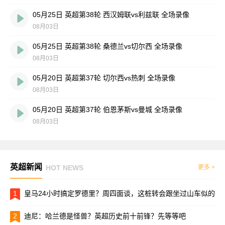
05月25日 英超第38轮 西汉姆联vs利兹联 全场录像
08月03日
05月25日 英超第38轮 桑德兰vs切尔西 全场录像
08月03日
05月20日 英超第37轮 切尔西vs热刺 全场录像
08月03日
05月20日 英超第37轮 伯恩茅斯vs曼城 全场录像
08月03日
英超新闻
HOT NEWS
更多 +
1
皇马24小时搞定罗德里？周四面谈，这桩转会跟坐过山车似的
2
迪尼：哈兰德是怪兽？英超历史前十前锋？先等等吧