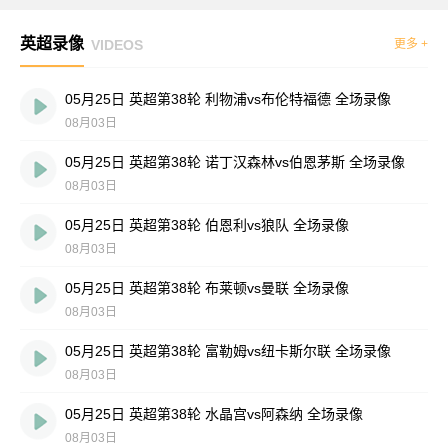
英超录像
VIDEOS
更多 +
05月25日 英超第38轮 利物浦vs布伦特福德 全场录像
08月03日
05月25日 英超第38轮 诺丁汉森林vs伯恩茅斯 全场录像
08月03日
05月25日 英超第38轮 伯恩利vs狼队 全场录像
08月03日
05月25日 英超第38轮 布莱顿vs曼联 全场录像
08月03日
05月25日 英超第38轮 富勒姆vs纽卡斯尔联 全场录像
08月03日
05月25日 英超第38轮 水晶宫vs阿森纳 全场录像
08月03日