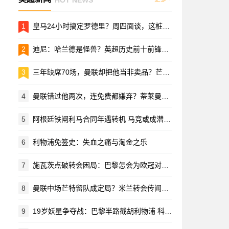
1
皇马24小时搞定罗德里？周四面谈，这桩转会跟坐过山车似的
2
迪尼：哈兰德是怪兽？英超历史前十前锋？先等等吧
3
三年缺席70场，曼联却把他当非卖品？芒特的新位置或许藏在季前赛里
4
曼联错过他两次，连免费都嫌弃？蒂莱曼斯苦等13年，终于圆了红魔梦
5
阿根廷铁闸利马合同年遇转机 马竞或成潜在下家
6
利物浦免签史：失血之痛与淘金之乐
7
施瓦茨点破转会困局：巴黎怎会为欧冠对手"输血"？
8
曼联中场芒特留队成定局？米兰转会传闻遭当事人否认
9
19岁妖星争夺战：巴黎半路截胡利物浦 科特迪瓦新星更倾向法甲豪门