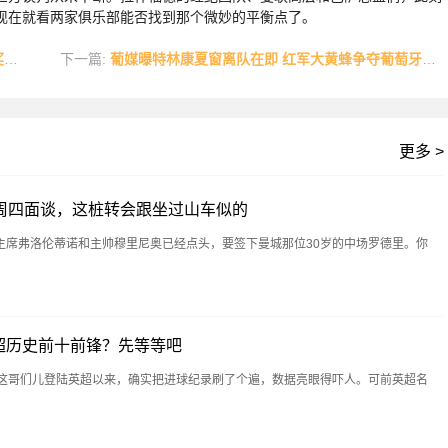
现在就看两家俱乐部能否找到那个微妙的平衡点了。
史
下一篇:
葡媒曝特林康夏窗离队在即 红军大黄蜂争夺葡萄牙全能战士
更多 >
周四面谈，这桩转会跟坐过山车似的
主席弗洛伦蒂诺和主帅穆里尼奥已经点头，要签下曼城那位30岁的中场罗德里。你
超历史前十前锋？先等等吧
。这哥们儿登陆英超以来，确实把进球纪录刷了个遍，数据亮眼得吓人。可前英超名