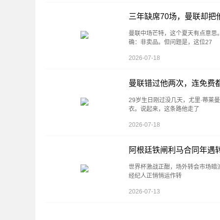
三年缺席70场，曼联却
曼联中场芒特，这个夏天有点意思
确：非卖品。但问题是，这位27
2026-07-18
曼联错过他两次，连免费
29岁生日刚过没几天，尤里·蒂莱
衣。说起来，这条路他走了
2026-07-18
阿根廷铁闸利马合同年遇转
世界杯激战正酣，场外转会市场暗流涌
经纪人正悄悄运作转
2026-07-13