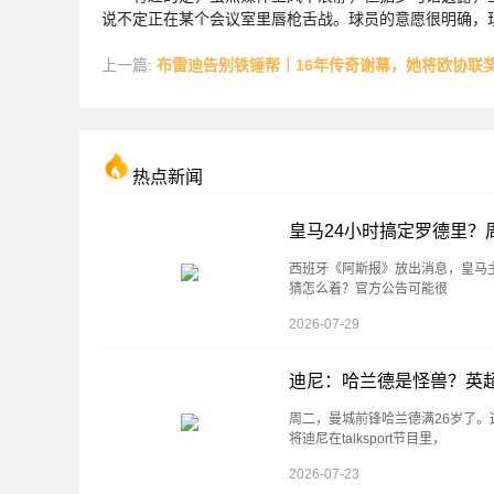
说不定正在某个会议室里唇枪舌战。球员的意愿很明确，
上一篇:
布雷迪告别铁锤帮｜16年传奇谢幕，她将欧协联奖杯写进西汉姆历
热点新闻
皇马24小时搞定罗德里？
西班牙《阿斯报》放出消息，皇马
猜怎么着？官方公告可能很
2026-07-29
迪尼：哈兰德是怪兽？英
周二，曼城前锋哈兰德满26岁了
将迪尼在talksport节目里，
2026-07-23