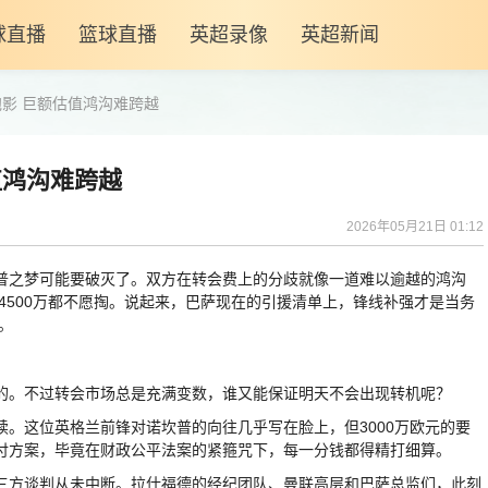
球直播
篮球直播
英超录像
英超新闻
影 巨额估值鸿沟难跨越
值鸿沟难跨越
2026年05月21日 01:12
之梦可能要破灭了。双方在转会费上的分歧就像一道难以逾越的鸿沟
连4500万都不愿掏。说起来，巴萨现在的引援清单上，锋线补强才是当务
。
。不过转会市场总是充满变数，谁又能保证明天不会出现转机呢？
这位英格兰前锋对诺坎普的向往几乎写在脸上，但3000万欧元的要
付方案，毕竟在财政公平法案的紧箍咒下，每一分钱都得精打细算。
方谈判从未中断。拉什福德的经纪团队、曼联高层和巴萨总监们，此刻