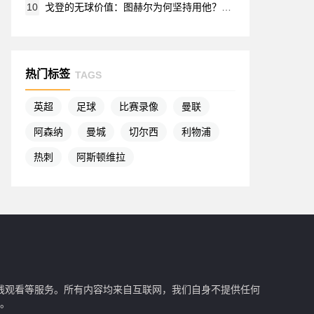
10
戈登的无球价值：图赫尔为何坚持用他？拉什福德虎视眈眈
热门标签
TAGS
英超
足球
比赛录像
曼联
阿森纳
曼城
切尔西
利物浦
热刺
阿斯顿维拉
在线观看等服务。所有内容均来自互联网，我们自身不提供任何
。