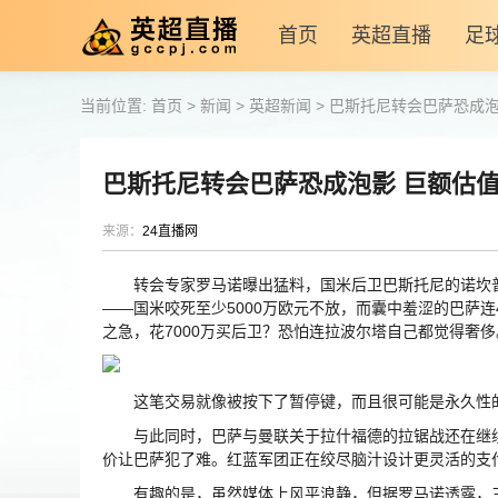
首页
英超直播
足
当前位置:
首页
>
新闻
>
英超新闻
>
巴斯托尼转会巴萨恐成泡
巴斯托尼转会巴萨恐成泡影 巨额估
来源：
24直播网
转会专家罗马诺曝出猛料，国米后卫巴斯托尼的诺坎普
——国米咬死至少5000万欧元不放，而囊中羞涩的巴萨
之急，花7000万买后卫？恐怕连拉波尔塔自己都觉得奢侈
这笔交易就像被按下了暂停键，而且很可能是永久性的
与此同时，巴萨与曼联关于拉什福德的拉锯战还在继续。
价让巴萨犯了难。红蓝军团正在绞尽脑汁设计更灵活的支
有趣的是，虽然媒体上风平浪静，但据罗马诺透露，三