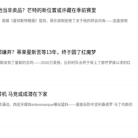
把他当非卖品？芒特的新位置或许藏在季前赛里
。英媒《曼彻斯特晚报》提到，俱乐部刚拒绝了关于他的转会问询——态度很明
都嫌弃？蒂莱曼斯苦等13年，终于圆了红魔梦
曼斯收到了曼联的合同——3500万英镑，比利时队长终于穿上了那件梦寐以求的红
机 马竞或成潜在下家
动。西班牙媒体eldesmarque曝出猛料——曼联后防中坚利桑德罗·马丁内斯的