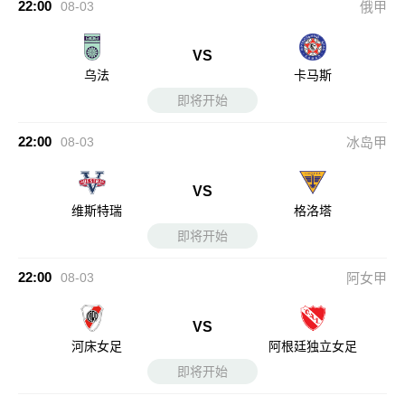
22:00
08-03
俄甲
VS
乌法
卡马斯
即将开始
22:00
08-03
冰岛甲
VS
维斯特瑞
格洛塔
即将开始
22:00
08-03
阿女甲
VS
河床女足
阿根廷独立女足
即将开始