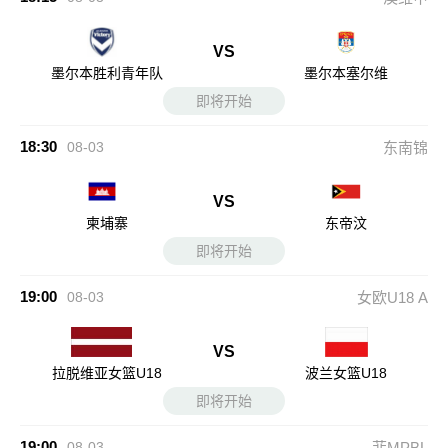
VS
墨尔本胜利青年队
墨尔本塞尔维
即将开始
18:30
08-03
东南锦
VS
柬埔寨
东帝汶
即将开始
19:00
08-03
女欧U18 A
VS
拉脱维亚女篮U18
波兰女篮U18
即将开始
19:00
08-03
菲MPBL