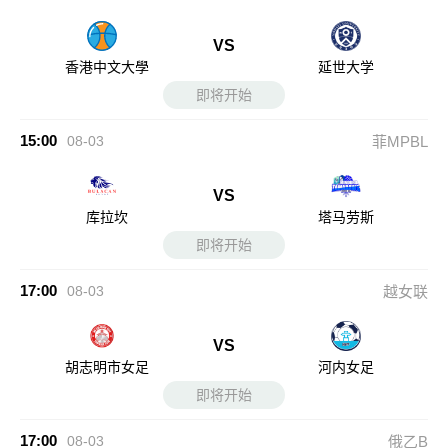
VS
香港中文大學
延世大学
即将开始
15:00
08-03
菲MPBL
VS
库拉坎
塔马劳斯
即将开始
17:00
08-03
越女联
VS
胡志明市女足
河内女足
即将开始
17:00
08-03
俄乙B