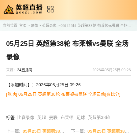
当前位置:
首页
>
录像
>
英超录像
>
05月25日 英超第38轮 布莱顿vs曼联 全场录像
05月25日 英超第38轮 布莱顿vs曼联 全场
录像
来源：
24直播网
2026年05月25日 09:26
【添加时间】：2026年05月25日 09:26
[咪咕] 05月25日 英超第38轮 布莱顿vs曼联 全场录像[有比分]
标签
:
比赛录像
英超
曼联
布莱顿
足球
英超第38轮
上一篇:
05月25日 英超第38轮 桑德兰vs切尔西 全场录像
下一篇:
05月25日 英超第38轮 诺丁汉森林vs伯恩茅斯 全场录像