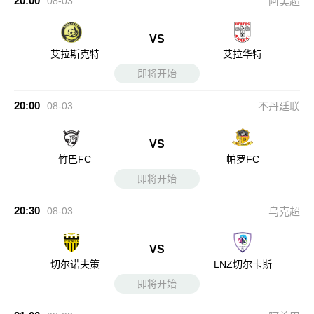
20:00
08-03
阿美超
VS
艾拉斯克特
艾拉华特
即将开始
20:00
08-03
不丹廷联
VS
竹巴FC
帕罗FC
即将开始
20:30
08-03
乌克超
VS
切尔诺夫策
LNZ切尔卡斯
即将开始