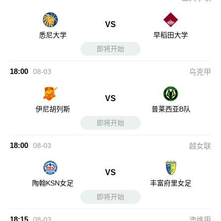
VS
悉尼大学
早稻田大学
即将开始
18:00
08-03
乌克甲
VS
伊尼胡列斯
普莱西亚B队
即将开始
18:00
08-03
越女联
VS
陶翰KSN女足
丰富府里女足
即将开始
18:15
08-03
澳维甲