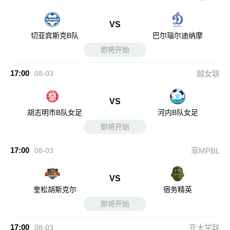
VS
切亚宾斯克B队
巴尔瑙尔迪纳摩
即将开始
17:00
08-03
越女联
VS
胡志明市B队女足
河内B队女足
即将开始
17:00
08-03
菲MPBL
VS
奎松胡斯克尔
宿务精英
即将开始
17:00
08-03
亚大学联