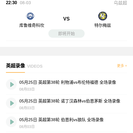
22:30
08-03
乌兹超
VS
库鲁维奇科坎
特尔梅兹
即将开始
英超录像
VIDEOS
更多 +
05月25日 英超第38轮 利物浦vs布伦特福德 全场录像
08月03日
05月25日 英超第38轮 诺丁汉森林vs伯恩茅斯 全场录像
08月03日
05月25日 英超第38轮 伯恩利vs狼队 全场录像
08月03日