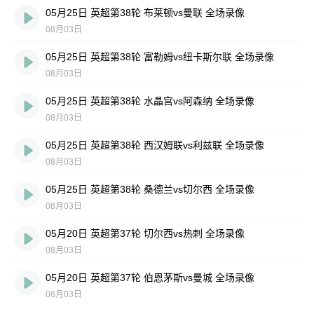
05月25日 英超第38轮 布莱顿vs曼联 全场录像
08月03日
05月25日 英超第38轮 富勒姆vs纽卡斯尔联 全场录像
08月03日
05月25日 英超第38轮 水晶宫vs阿森纳 全场录像
08月03日
05月25日 英超第38轮 西汉姆联vs利兹联 全场录像
08月03日
05月25日 英超第38轮 桑德兰vs切尔西 全场录像
08月03日
05月20日 英超第37轮 切尔西vs热刺 全场录像
08月03日
05月20日 英超第37轮 伯恩茅斯vs曼城 全场录像
08月03日