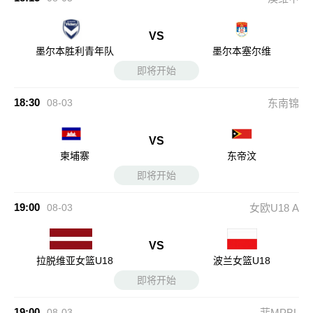
VS
墨尔本胜利青年队
墨尔本塞尔维
即将开始
18:30
08-03
东南锦
VS
柬埔寨
东帝汶
即将开始
19:00
08-03
女欧U18 A
VS
拉脱维亚女篮U18
波兰女篮U18
即将开始
19:00
08-03
菲MPBL