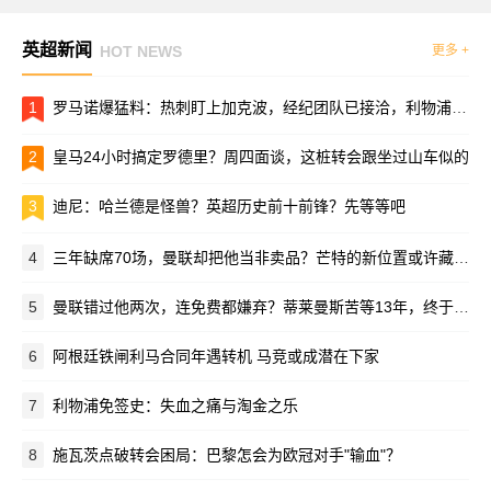
英超新闻
HOT NEWS
更多 +
1
罗马诺爆猛料：热刺盯上加克波，经纪团队已接洽，利物浦放不放人全看价码
2
皇马24小时搞定罗德里？周四面谈，这桩转会跟坐过山车似的
3
迪尼：哈兰德是怪兽？英超历史前十前锋？先等等吧
4
三年缺席70场，曼联却把他当非卖品？芒特的新位置或许藏在季前赛里
5
曼联错过他两次，连免费都嫌弃？蒂莱曼斯苦等13年，终于圆了红魔梦
6
阿根廷铁闸利马合同年遇转机 马竞或成潜在下家
7
利物浦免签史：失血之痛与淘金之乐
8
施瓦茨点破转会困局：巴黎怎会为欧冠对手"输血"？