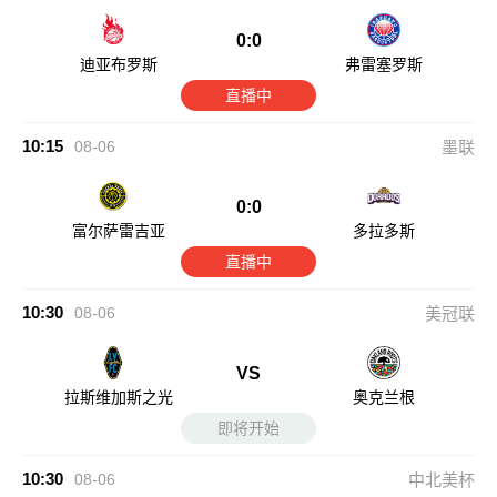
0:0
迪亚布罗斯
弗雷塞罗斯
直播中
10:15
08-06
墨联
0:0
富尔萨雷吉亚
多拉多斯
直播中
10:30
08-06
美冠联
VS
拉斯维加斯之光
奥克兰根
即将开始
10:30
08-06
中北美杯