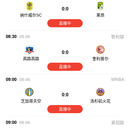
0:0
纳什威尔SC
莱昂
直播中
08:30
08-06
智利联
0:0
高路高路
奎利普尔
直播中
09:00
WNBA
08-06
0:0
芝加哥天空
洛杉矶火花
直播中
09:00
08-06
美冠联