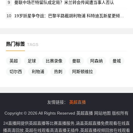
9
曼联中场芒特留队成定局？米兰转会传闻遭当事人否认
10
19岁妖星争夺战：巴黎半路截胡利物浦 科特迪瓦新星更倾向法甲豪门
热门标签
TAGS
英超
足球
比赛录像
曼联
阿森纳
曼城
切尔西
利物浦
热刺
阿斯顿维拉
友情链接：
英超直播
Copyright © 2026 All Rights Reserved
英超直播
网站地图
版权所有
24直播网提供英超直播等比赛直播服务,涵盖英超直播免费观看在线直
播高清回放,英超在线观看高清直播无插件,英超直播视频回放在线观看