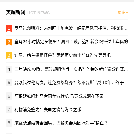
英超新闻
HOT NEWS
更多 +
1
罗马诺爆猛料：热刺盯上加克波，经纪团队已接洽，利物浦放不放人全看价码
2
皇马24小时搞定罗德里？周四面谈，这桩转会跟坐过山车似的
3
迪尼：哈兰德是怪兽？英超历史前十前锋？先等等吧
4
三年缺席70场，曼联却把他当非卖品？芒特的新位置或许藏在季前赛里
5
曼联错过他两次，连免费都嫌弃？蒂莱曼斯苦等13年，终于圆了红魔梦
6
阿根廷铁闸利马合同年遇转机 马竞或成潜在下家
7
利物浦免签史：失血之痛与淘金之乐
8
施瓦茨点破转会困局：巴黎怎会为欧冠对手"输血"？