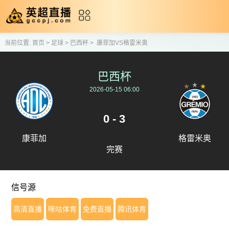
当前位置:
首页
>
足球
>
巴西杯
>
康菲加VS格雷米奥
巴西杯
2026-05-15 06:00
0 - 3
康菲加
格雷米奥
完赛
信号源
高清直播
咪咕体育
免费直播
腾讯体育