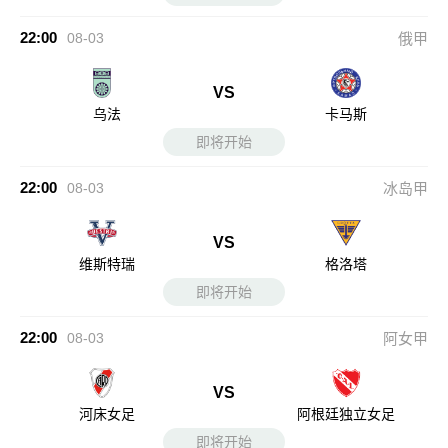
22:00
08-03
俄甲
VS
乌法
卡马斯
即将开始
22:00
08-03
冰岛甲
VS
维斯特瑞
格洛塔
即将开始
22:00
08-03
阿女甲
VS
河床女足
阿根廷独立女足
即将开始