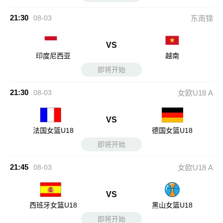
21:30
08-03
东南锦
VS
印度尼西亚
越南
即将开始
21:30
08-03
女欧U18 A
VS
法国女篮U18
德国女篮U18
即将开始
21:45
08-03
女欧U18 A
VS
西班牙女篮U18
黑山女篮U18
即将开始