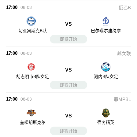
17:00
08-03
俄乙B
VS
切亚宾斯克B队
巴尔瑙尔迪纳摩
即将开始
17:00
08-03
越女联
VS
胡志明市B队女足
河内B队女足
即将开始
17:00
08-03
菲MPBL
VS
奎松胡斯克尔
宿务精英
即将开始