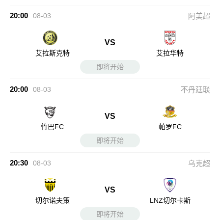
20:00
08-03
阿美超
VS
艾拉斯克特
艾拉华特
即将开始
20:00
08-03
不丹廷联
VS
竹巴FC
帕罗FC
即将开始
20:30
08-03
乌克超
VS
切尔诺夫策
LNZ切尔卡斯
即将开始