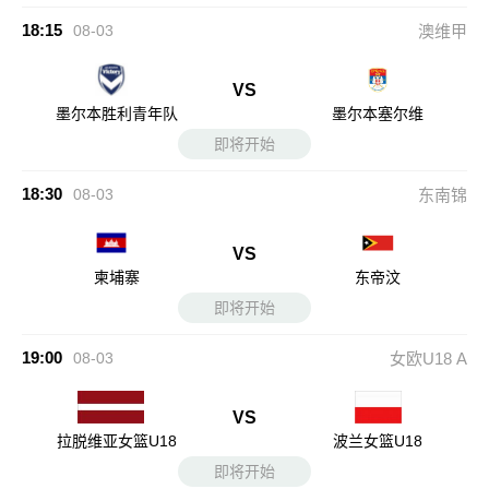
18:15
08-03
澳维甲
VS
墨尔本胜利青年队
墨尔本塞尔维
即将开始
18:30
08-03
东南锦
VS
柬埔寨
东帝汶
即将开始
19:00
08-03
女欧U18 A
VS
拉脱维亚女篮U18
波兰女篮U18
即将开始