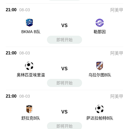
21:00
08-03
阿美甲
VS
BKMA B队
勒那因
即将开始
21:00
08-03
阿美甲
VS
奥林匹亚埃里温
乌拉尔图B队
即将开始
21:00
08-03
阿美甲
VS
舒拉克B队
萨达拉帕特B队
即将开始