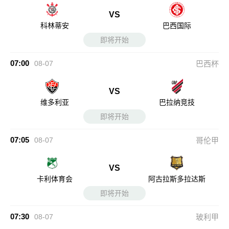
VS
科林蒂安
巴西国际
即将开始
07:00
08-07
巴西杯
VS
维多利亚
巴拉纳竞技
即将开始
07:05
08-07
哥伦甲
VS
卡利体育会
阿古拉斯多拉达斯
即将开始
07:30
08-07
玻利甲