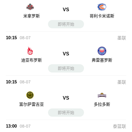
VS
米拿罗斯
哥利卡米诺斯
即将开始
10:15
08-07
墨联
VS
迪亚布罗斯
弗雷塞罗斯
即将开始
10:15
08-07
墨联
VS
富尔萨雷吉亚
多拉多斯
即将开始
13:00
08-07
泰篮联