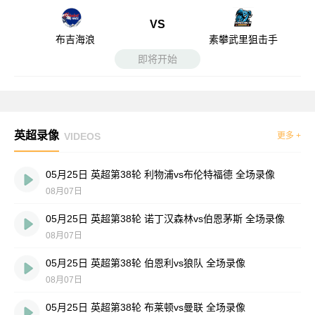
VS
布吉海浪
素攀武里狙击手
即将开始
英超录像
VIDEOS
更多 +
05月25日 英超第38轮 利物浦vs布伦特福德 全场录像
08月07日
05月25日 英超第38轮 诺丁汉森林vs伯恩茅斯 全场录像
08月07日
05月25日 英超第38轮 伯恩利vs狼队 全场录像
08月07日
05月25日 英超第38轮 布莱顿vs曼联 全场录像