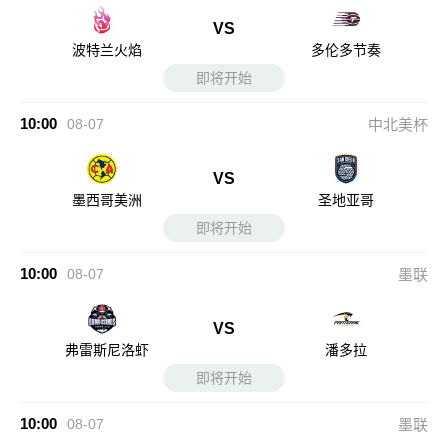
VS
波特兰火焰
多伦多节奏
即将开始
10:00
08-07
中北美杯
VS
墨西哥美洲
圣地亚哥
即将开始
10:00
08-07
墨联
VS
弗雷斯尼洛虾
潘多拉
即将开始
10:00
08-07
墨联